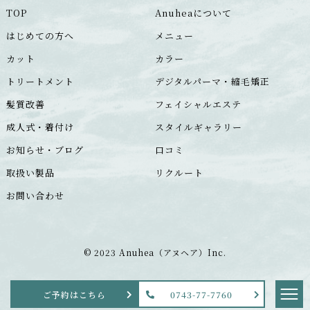
TOP
Anuheaについて
はじめての方へ
メニュー
カット
カラー
トリートメント
デジタルパーマ・縮毛矯正
髪質改善
フェイシャルエステ
成人式・着付け
スタイルギャラリー
お知らせ・ブログ
口コミ
取扱い製品
リクルート
お問い合わせ
© 2023 Anuhea（アヌヘア）Inc.
ご
予
約
は
こ
ち
ら
0743-77-7760