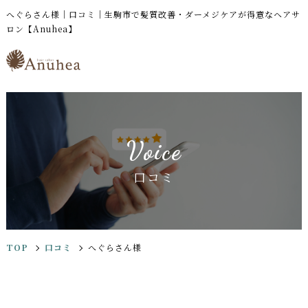
へぐらさん様｜口コミ｜生駒市で髪質改善・ダーメジケアが得意なヘアサ
ロン【Anuhea】
Voice
口コミ
TOP
口コミ
へぐらさん様