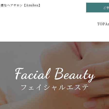
なヘアサロン【Anuhea】
ご
TOP
A
Facial Beauty
フェイシャルエステ