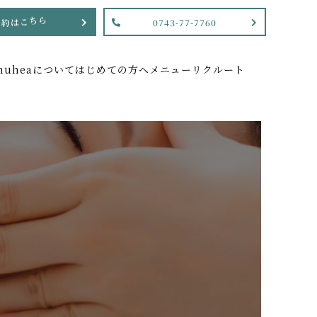
予
約
は
こ
ち
ら
0743-77-7760
nuheaについて
はじめての方へ
メニュー
リクルート