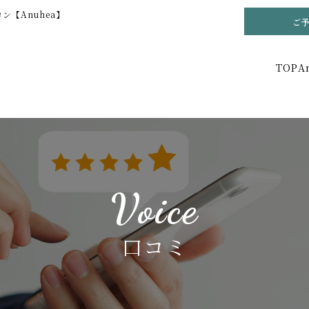
【Anuhea】
ご
TOP
A
Voice
口コミ